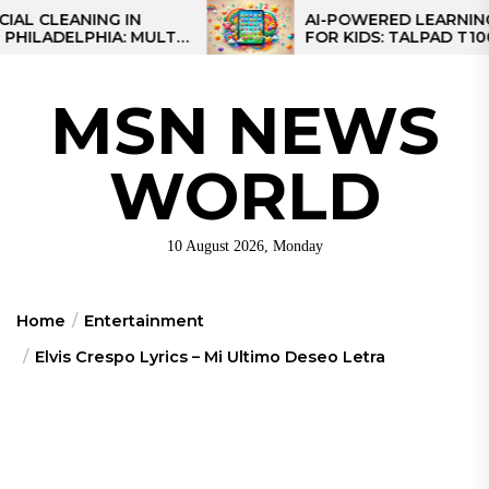
Skip
ANING IN
AI-POWERED LEARNING TABLE
LPHIA: MULTI-
FOR KIDS: TALPAD T100
to
S FOR REGIONAL
the
content
MSN NEWS
WORLD
10 August 2026, Monday
Home
Entertainment
Elvis Crespo Lyrics – Mi Ultimo Deseo Letra