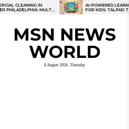
Skip
CLEANING IN
AI-POWERED LEARNING TA
ADELPHIA: MULTI-
FOR KIDS: TALPAD T100
to
IES FOR REGIONAL
the
content
MSN NEWS
WORLD
6 August 2026, Thursday