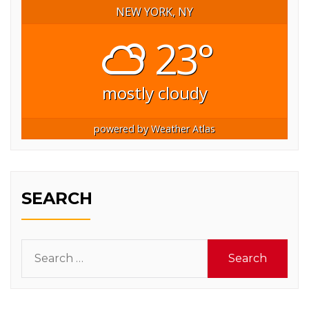
NEW YORK, NY
23°
mostly cloudy
powered by
Weather Atlas
SEARCH
Search
for: