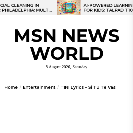
Skip
ANING IN
AI-POWERED LEARNING TABL
ELPHIA: MULTI-
FOR KIDS: TALPAD T100
to
S FOR REGIONAL
the
content
MSN NEWS
WORLD
8 August 2026, Saturday
Home
Entertainment
TINI Lyrics – Si Tu Te Vas